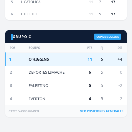
5
U. CATÓLICA
11
7
17
6
U. DE CHILE
11
5
17
GRUPO C
COPA DE LA LIGA
POS
EQUIPO
PTS
PJ
DIF
1
11
5
+4
O'HIGGINS
2
6
5
0
DEPORTES LIMACHE
3
5
5
-2
PALESTINO
4
4
5
-2
EVERTON
VER POSICIONES GENERALES
FUENTE: CAPO DE PROVINCIA