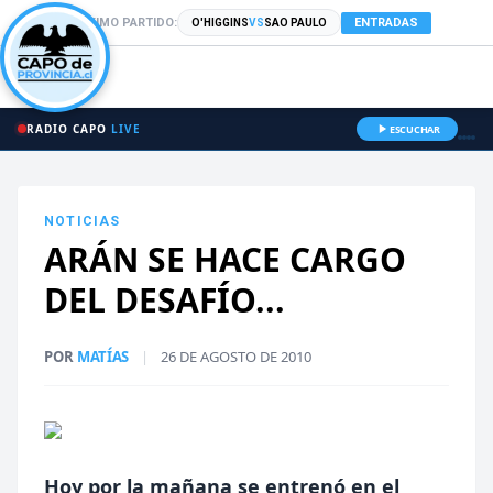
PRÓXIMO PARTIDO:
ENTRADAS
O'HIGGINS
VS
SAO PAULO
RADIO CAPO
LIVE
ESCUCHAR
NOTICIAS
ARÁN SE HACE CARGO
DEL DESAFÍO...
POR
MATÍAS
|
26 DE AGOSTO DE 2010
Hoy por la mañana se entrenó en el