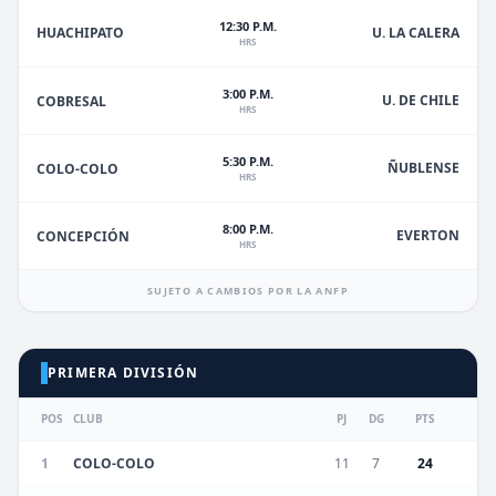
12:30 P.M.
HUACHIPATO
U. LA CALERA
HRS
3:00 P.M.
U. DE CHILE
COBRESAL
HRS
5:30 P.M.
ÑUBLENSE
COLO-COLO
HRS
8:00 P.M.
EVERTON
CONCEPCIÓN
HRS
SUJETO A CAMBIOS POR LA ANFP
PRIMERA DIVISIÓN
POS
CLUB
PJ
DG
PTS
1
COLO-COLO
11
7
24