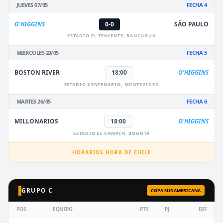
JUEVES 07/05
FECHA 4
O'HIGGINS
0-0
SÃO PAULO
ESTADIO EL TENIENTE, RANCAGUA
MIÉRCOLES 20/05
FECHA 5
BOSTON RIVER
18:00
O'HIGGINS
ESTADIO CENTENARIO, MONTEVIDEO
MARTES 26/05
FECHA 6
MILLONARIOS
18:00
O'HIGGINS
ESTADIO EL CAMPÍN, BOGOTÁ
HORARIOS HORA DE CHILE
GRUPO C
COPA SUDAMERICANA
POS
EQUIPO
PTS
PJ
DIF