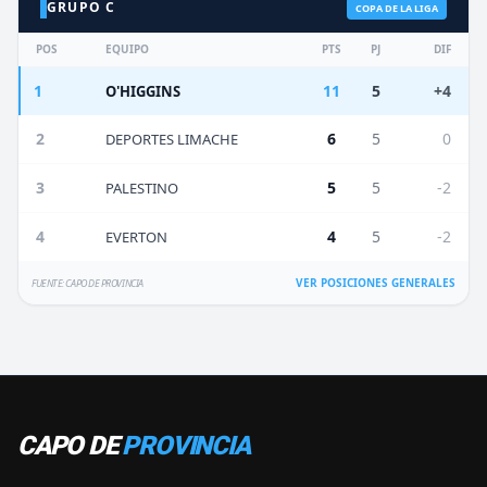
GRUPO C
COPA DE LA LIGA
POS
EQUIPO
PTS
PJ
DIF
1
11
5
+4
O'HIGGINS
2
6
5
0
DEPORTES LIMACHE
3
5
5
-2
PALESTINO
4
4
5
-2
EVERTON
VER POSICIONES GENERALES
FUENTE: CAPO DE PROVINCIA
CAPO DE
PROVINCIA