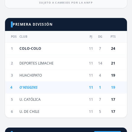
SUJETO A CAMBIOS POR LA ANFP
PRIMERA DIVISIÓN
POS
CLUB
PJ
DG
PTS
1
COLO-COLO
11
7
24
2
DEPORTES LIMACHE
11
14
21
3
HUACHIPATO
11
4
19
4
O'HIGGINS
11
1
19
5
U. CATÓLICA
11
7
17
6
U. DE CHILE
11
5
17