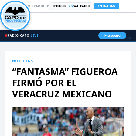
PRÓXIMO PARTIDO:
ENTRADAS
O'HIGGINS
VS
SAO PAULO
RADIO CAPO
LIVE
ESCUCHAR
NOTICIAS
“FANTASMA” FIGUEROA
FIRMÓ POR EL
VERACRUZ MEXICANO