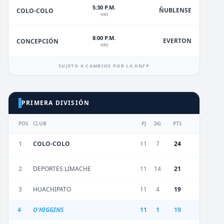
5:30 P.M.
ÑUBLENSE
COLO-COLO
HRS
8:00 P.M.
EVERTON
CONCEPCIÓN
HRS
SUJETO A CAMBIOS POR LA ANFP
PRIMERA DIVISIÓN
POS
CLUB
PJ
DG
PTS
1
COLO-COLO
11
7
24
2
DEPORTES LIMACHE
11
14
21
3
HUACHIPATO
11
4
19
4
O'HIGGINS
11
1
19