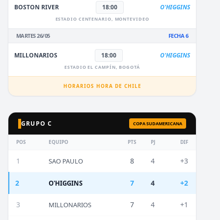
BOSTON RIVER
18:00
O'HIGGINS
ESTADIO CENTENARIO, MONTEVIDEO
MARTES 26/05
FECHA 6
MILLONARIOS
18:00
O'HIGGINS
ESTADIO EL CAMPÍN, BOGOTÁ
HORARIOS HORA DE CHILE
GRUPO C
COPA SUDAMERICANA
POS
EQUIPO
PTS
PJ
DIF
1
8
4
+3
SAO PAULO
2
7
4
+2
O'HIGGINS
3
7
4
+1
MILLONARIOS