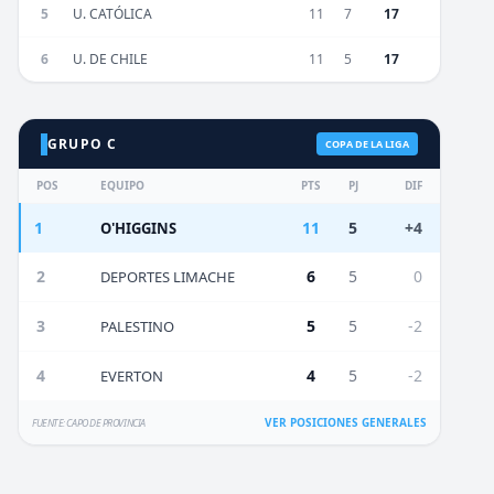
5
U. CATÓLICA
11
7
17
6
U. DE CHILE
11
5
17
GRUPO C
COPA DE LA LIGA
POS
EQUIPO
PTS
PJ
DIF
1
11
5
+4
O'HIGGINS
2
6
5
0
DEPORTES LIMACHE
3
5
5
-2
PALESTINO
4
4
5
-2
EVERTON
VER POSICIONES GENERALES
FUENTE: CAPO DE PROVINCIA