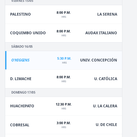
VIERNES 15/05
8:00 P.M.
PALESTINO
LA SERENA
HRS
8:00 P.M.
COQUIMBO UNIDO
AUDAX ITALIANO
HRS
SÁBADO 16/05
5:30 P.M.
O'HIGGINS
UNIV. CONCEPCIÓN
HRS
8:00 P.M.
D. LIMACHE
U. CATÓLICA
HRS
DOMINGO 17/05
12:30 P.M.
HUACHIPATO
U. LA CALERA
HRS
3:00 P.M.
U. DE CHILE
COBRESAL
HRS