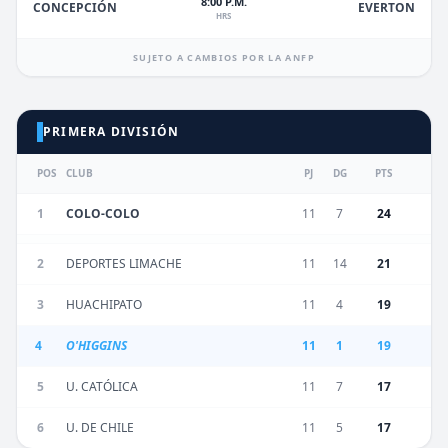
8:00 P.M.
EVERTON
CONCEPCIÓN
HRS
SUJETO A CAMBIOS POR LA ANFP
PRIMERA DIVISIÓN
POS
CLUB
PJ
DG
PTS
1
COLO-COLO
11
7
24
2
DEPORTES LIMACHE
11
14
21
3
HUACHIPATO
11
4
19
4
O'HIGGINS
11
1
19
5
U. CATÓLICA
11
7
17
6
U. DE CHILE
11
5
17