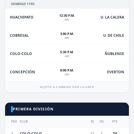
DOMINGO 17/05
12:30 P.M.
HUACHIPATO
U. LA CALERA
HRS
3:00 P.M.
U. DE CHILE
COBRESAL
HRS
5:30 P.M.
ÑUBLENSE
COLO-COLO
HRS
8:00 P.M.
EVERTON
CONCEPCIÓN
HRS
SUJETO A CAMBIOS POR LA ANFP
PRIMERA DIVISIÓN
POS
CLUB
PJ
DG
PTS
1
COLO-COLO
11
7
24