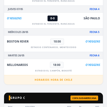
ESTADIO EL TENIENTE, RANCAGUA
JUEVES 07/05
FECHA 4
O'HIGGINS
0-0
SÃO PAULO
ESTADIO EL TENIENTE, RANCAGUA
MIÉRCOLES 20/05
FECHA 5
BOSTON RIVER
18:00
O'HIGGINS
ESTADIO CENTENARIO, MONTEVIDEO
MARTES 26/05
FECHA 6
MILLONARIOS
18:00
O'HIGGINS
ESTADIO EL CAMPÍN, BOGOTÁ
HORARIOS HORA DE CHILE
GRUPO C
COPA SUDAMERICANA
POS
EQUIPO
PTS
PJ
DIF