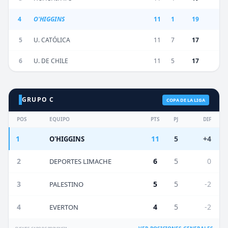
4
O'HIGGINS
11
1
19
5
U. CATÓLICA
11
7
17
6
U. DE CHILE
11
5
17
GRUPO C
COPA DE LA LIGA
POS
EQUIPO
PTS
PJ
DIF
1
11
5
+4
O'HIGGINS
2
6
5
0
DEPORTES LIMACHE
3
5
5
-2
PALESTINO
4
4
5
-2
EVERTON