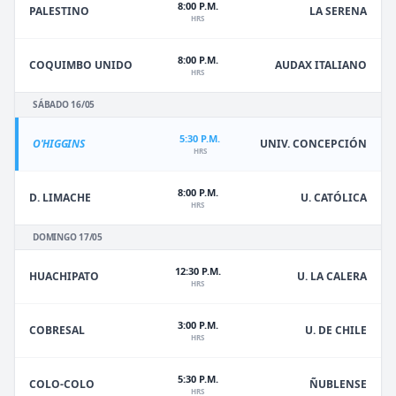
8:00 P.M.
PALESTINO
LA SERENA
HRS
8:00 P.M.
COQUIMBO UNIDO
AUDAX ITALIANO
HRS
SÁBADO 16/05
5:30 P.M.
O'HIGGINS
UNIV. CONCEPCIÓN
HRS
8:00 P.M.
D. LIMACHE
U. CATÓLICA
HRS
DOMINGO 17/05
12:30 P.M.
HUACHIPATO
U. LA CALERA
HRS
3:00 P.M.
U. DE CHILE
COBRESAL
HRS
5:30 P.M.
ÑUBLENSE
COLO-COLO
HRS