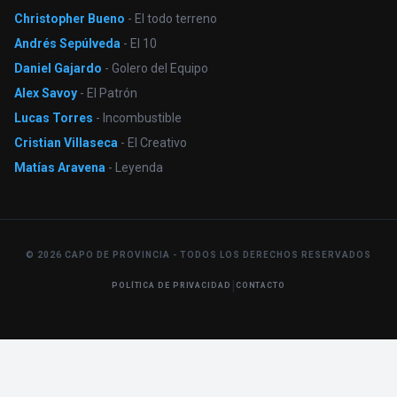
Christopher Bueno
- El todo terreno
Andrés Sepúlveda
- El 10
Daniel Gajardo
- Golero del Equipo
Alex Savoy
- El Patrón
Lucas Torres
- Incombustible
Cristian Villaseca
- El Creativo
Matías Aravena
- Leyenda
© 2026 CAPO DE PROVINCIA - TODOS LOS DERECHOS RESERVADOS
|
POLÍTICA DE PRIVACIDAD
CONTACTO