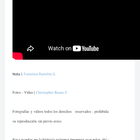
Nota |
Francisco Ramírez G.
Fotos - Vídeo |
Christopher Bueno F.
Fotografías
y vídeos todos los derechos
reservados - prohibida
su reproducción sin previo aviso.
Para quedar en la historia primero tenemos que estar ahí -