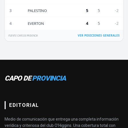
3
5
5
-2
PALESTINO
4
4
5
-2
EVERTON
VER POSICIONES GENERALES
FUENTE: CAPO DE PROVINCIA
CAPO DE
PROVINCIA
EDITORIAL
Medio de comunicación que entrega una completa información
verídica y criteriosa del club O’Higgins. Una cobertura total con