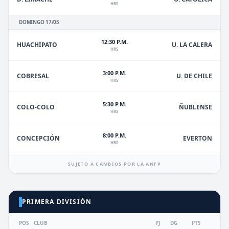
HRS
DOMINGO 17/05
12:30 P.M.
HUACHIPATO
U. LA CALERA
HRS
3:00 P.M.
U. DE CHILE
COBRESAL
HRS
5:30 P.M.
ÑUBLENSE
COLO-COLO
HRS
8:00 P.M.
EVERTON
CONCEPCIÓN
HRS
SUJETO A CAMBIOS POR LA ANFP
PRIMERA DIVISIÓN
POS
CLUB
PJ
DG
PTS