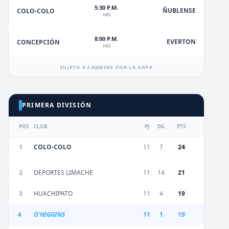
5:30 P.M.
ÑUBLENSE
COLO-COLO
HRS
8:00 P.M.
EVERTON
CONCEPCIÓN
HRS
SUJETO A CAMBIOS POR LA ANFP
PRIMERA DIVISIÓN
POS
CLUB
PJ
DG
PTS
1
COLO-COLO
11
7
24
2
DEPORTES LIMACHE
11
14
21
3
HUACHIPATO
11
4
19
4
O'HIGGINS
11
1
19