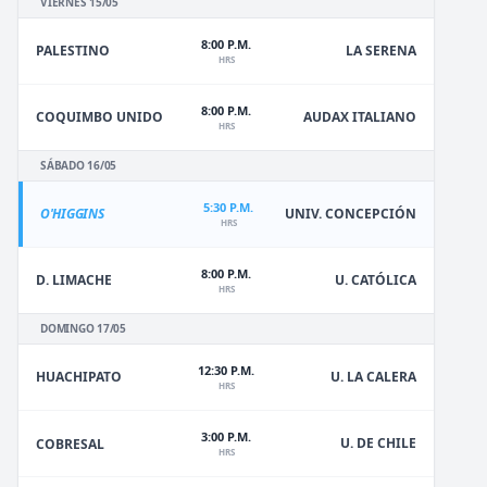
VIERNES 15/05
8:00 P.M.
PALESTINO
LA SERENA
HRS
8:00 P.M.
COQUIMBO UNIDO
AUDAX ITALIANO
HRS
SÁBADO 16/05
5:30 P.M.
O'HIGGINS
UNIV. CONCEPCIÓN
HRS
8:00 P.M.
D. LIMACHE
U. CATÓLICA
HRS
DOMINGO 17/05
12:30 P.M.
HUACHIPATO
U. LA CALERA
HRS
3:00 P.M.
U. DE CHILE
COBRESAL
HRS