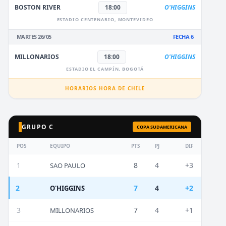
BOSTON RIVER
18:00
O'HIGGINS
ESTADIO CENTENARIO, MONTEVIDEO
MARTES 26/05
FECHA 6
MILLONARIOS
18:00
O'HIGGINS
ESTADIO EL CAMPÍN, BOGOTÁ
HORARIOS HORA DE CHILE
GRUPO C
COPA SUDAMERICANA
POS
EQUIPO
PTS
PJ
DIF
1
8
4
+3
SAO PAULO
2
7
4
+2
O'HIGGINS
3
7
4
+1
MILLONARIOS