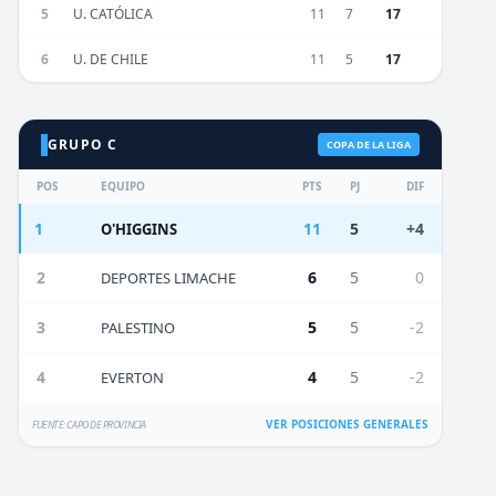
5
U. CATÓLICA
11
7
17
6
U. DE CHILE
11
5
17
GRUPO C
COPA DE LA LIGA
POS
EQUIPO
PTS
PJ
DIF
1
11
5
+4
O'HIGGINS
2
6
5
0
DEPORTES LIMACHE
3
5
5
-2
PALESTINO
4
4
5
-2
EVERTON
VER POSICIONES GENERALES
FUENTE: CAPO DE PROVINCIA