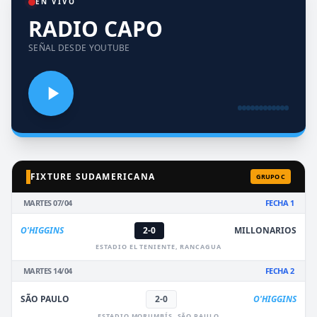
EN VIVO
RADIO CAPO
SEÑAL DESDE YOUTUBE
FIXTURE SUDAMERICANA
GRUPO C
MARTES 07/04
FECHA 1
O'HIGGINS
2-0
MILLONARIOS
ESTADIO EL TENIENTE, RANCAGUA
MARTES 14/04
FECHA 2
SÃO PAULO
2-0
O'HIGGINS
ESTADIO MORUMBÍS, SÃO PAULO