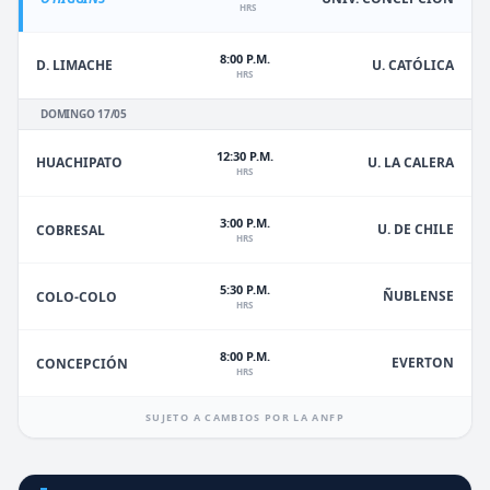
HRS
8:00 P.M.
D. LIMACHE
U. CATÓLICA
HRS
DOMINGO 17/05
12:30 P.M.
HUACHIPATO
U. LA CALERA
HRS
3:00 P.M.
U. DE CHILE
COBRESAL
HRS
5:30 P.M.
ÑUBLENSE
COLO-COLO
HRS
8:00 P.M.
EVERTON
CONCEPCIÓN
HRS
SUJETO A CAMBIOS POR LA ANFP