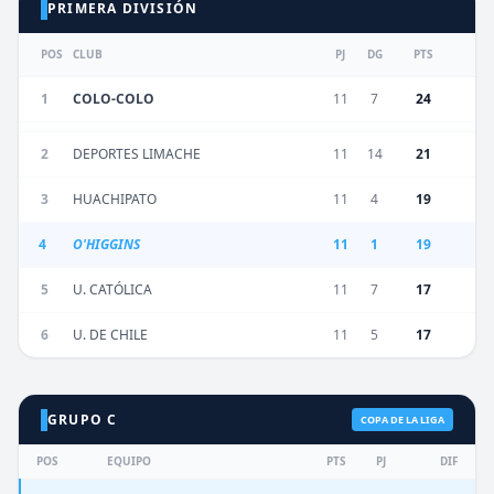
PRIMERA DIVISIÓN
POS
CLUB
PJ
DG
PTS
1
COLO-COLO
11
7
24
2
DEPORTES LIMACHE
11
14
21
3
HUACHIPATO
11
4
19
4
O'HIGGINS
11
1
19
5
U. CATÓLICA
11
7
17
6
U. DE CHILE
11
5
17
GRUPO C
COPA DE LA LIGA
POS
EQUIPO
PTS
PJ
DIF