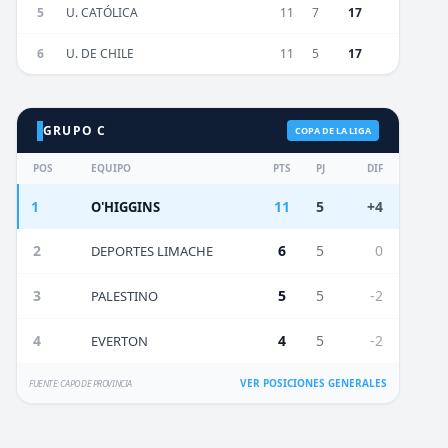
5
U. CATÓLICA
11
7
17
6
U. DE CHILE
11
5
17
GRUPO C
COPA DE LA LIGA
POS
EQUIPO
PTS
PJ
DIF
1
11
5
+4
O'HIGGINS
2
6
5
0
DEPORTES LIMACHE
3
5
5
-2
PALESTINO
4
4
5
-2
EVERTON
VER POSICIONES GENERALES
FUENTE: CAPO DE PROVINCIA