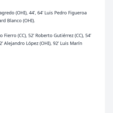
Sagredo (OHI), 44’, 64’ Luis Pedro Figueroa
ard Blanco (OHI).
o Fierro (CC), 52’ Roberto Gutiérrez (CC), 54’
’ Alejandro López (OHI), 92’ Luis Marín