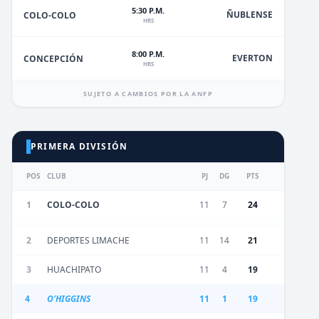
5:30 P.M.
ÑUBLENSE
COLO-COLO
HRS
8:00 P.M.
EVERTON
CONCEPCIÓN
HRS
SUJETO A CAMBIOS POR LA ANFP
PRIMERA DIVISIÓN
POS
CLUB
PJ
DG
PTS
1
COLO-COLO
11
7
24
2
DEPORTES LIMACHE
11
14
21
3
HUACHIPATO
11
4
19
4
O'HIGGINS
11
1
19