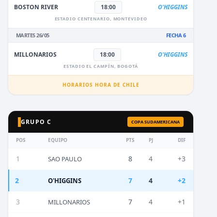
BOSTON RIVER
18:00
O'HIGGINS
ESTADIO CENTENARIO, MONTEVIDEO
MARTES 26/05
FECHA 6
MILLONARIOS
18:00
O'HIGGINS
ESTADIO EL CAMPÍN, BOGOTÁ
HORARIOS HORA DE CHILE
GRUPO C
COPA SUDAMERICANA
POS
EQUIPO
PTS
PJ
DIF
1
8
4
+3
SAO PAULO
2
7
4
+2
O'HIGGINS
3
7
4
+1
MILLONARIOS