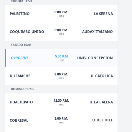
VIERNES 15/05
8:00 P.M.
PALESTINO
LA SERENA
HRS
8:00 P.M.
COQUIMBO UNIDO
AUDAX ITALIANO
HRS
SÁBADO 16/05
5:30 P.M.
O'HIGGINS
UNIV. CONCEPCIÓN
HRS
8:00 P.M.
D. LIMACHE
U. CATÓLICA
HRS
DOMINGO 17/05
12:30 P.M.
HUACHIPATO
U. LA CALERA
HRS
3:00 P.M.
U. DE CHILE
COBRESAL
HRS