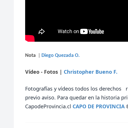
Nota
|
Diego Quezada O.
Vídeo - Fotos
|
Christopher Bueno F.
Fotografías y vídeos todos los derechos r
previo aviso.
Para quedar en la historia p
CapodeProvincia.cl
CAPO DE PROVINCIA