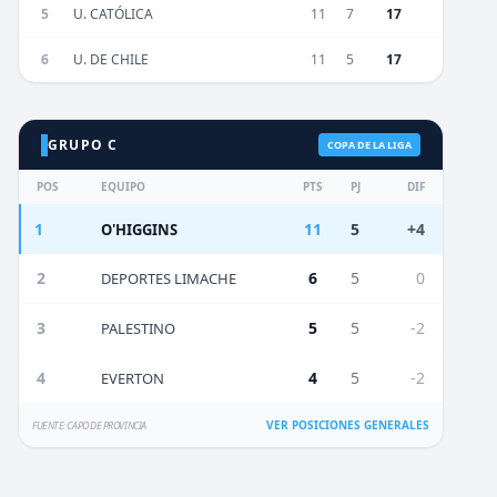
5
U. CATÓLICA
11
7
17
6
U. DE CHILE
11
5
17
GRUPO C
COPA DE LA LIGA
POS
EQUIPO
PTS
PJ
DIF
1
11
5
+4
O'HIGGINS
2
6
5
0
DEPORTES LIMACHE
3
5
5
-2
PALESTINO
4
4
5
-2
EVERTON
VER POSICIONES GENERALES
FUENTE: CAPO DE PROVINCIA