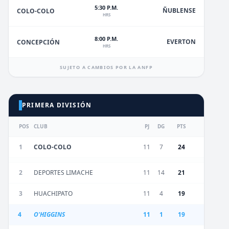
5:30 P.M.
ÑUBLENSE
COLO-COLO
HRS
8:00 P.M.
EVERTON
CONCEPCIÓN
HRS
SUJETO A CAMBIOS POR LA ANFP
PRIMERA DIVISIÓN
POS
CLUB
PJ
DG
PTS
1
COLO-COLO
11
7
24
2
DEPORTES LIMACHE
11
14
21
3
HUACHIPATO
11
4
19
4
O'HIGGINS
11
1
19