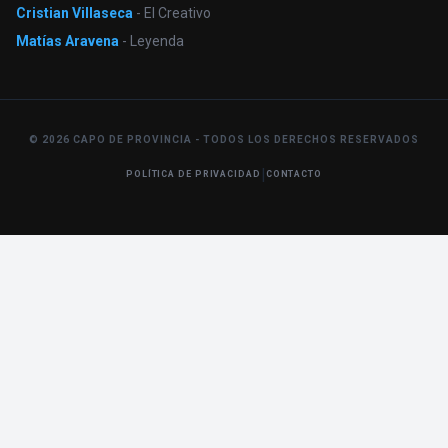
Cristian Villaseca
- El Creativo
Matías Aravena
- Leyenda
© 2026 CAPO DE PROVINCIA - TODOS LOS DERECHOS RESERVADOS
|
POLÍTICA DE PRIVACIDAD
CONTACTO