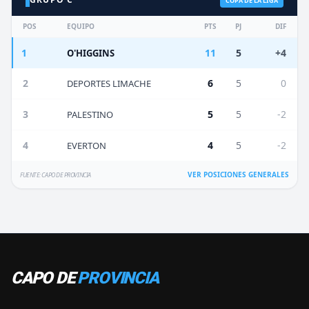
COPA DE LA LIGA
POS
EQUIPO
PTS
PJ
DIF
1
11
5
+4
O'HIGGINS
2
6
5
0
DEPORTES LIMACHE
3
5
5
-2
PALESTINO
4
4
5
-2
EVERTON
VER POSICIONES GENERALES
FUENTE: CAPO DE PROVINCIA
CAPO DE
PROVINCIA