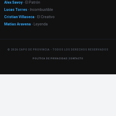
Alex Savoy
- El Patrón
Lucas Torres
- Incombustible
Cristian Villaseca
- El Creativo
Matías Aravena
- Leyenda
© 2026 CAPO DE PROVINCIA - TODOS LOS DERECHOS RESERVADOS
|
POLÍTICA DE PRIVACIDAD
CONTACTO