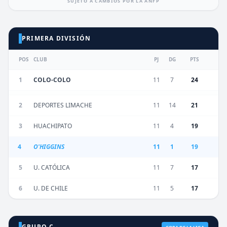
SUJETO A CAMBIOS POR LA ANFP
PRIMERA DIVISIÓN
POS
CLUB
PJ
DG
PTS
1
COLO-COLO
11
7
24
2
DEPORTES LIMACHE
11
14
21
3
HUACHIPATO
11
4
19
4
O'HIGGINS
11
1
19
5
U. CATÓLICA
11
7
17
6
U. DE CHILE
11
5
17
GRUPO C