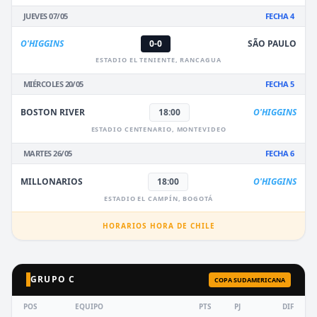
JUEVES 07/05
FECHA 4
O'HIGGINS
0-0
SÃO PAULO
ESTADIO EL TENIENTE, RANCAGUA
MIÉRCOLES 20/05
FECHA 5
BOSTON RIVER
18:00
O'HIGGINS
ESTADIO CENTENARIO, MONTEVIDEO
MARTES 26/05
FECHA 6
MILLONARIOS
18:00
O'HIGGINS
ESTADIO EL CAMPÍN, BOGOTÁ
HORARIOS HORA DE CHILE
GRUPO C
COPA SUDAMERICANA
POS
EQUIPO
PTS
PJ
DIF