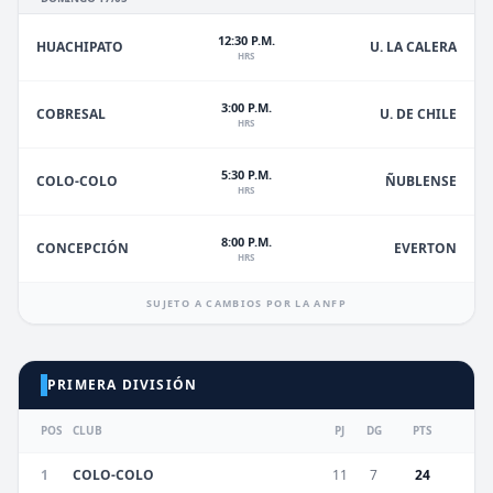
12:30 P.M.
HUACHIPATO
U. LA CALERA
HRS
3:00 P.M.
U. DE CHILE
COBRESAL
HRS
5:30 P.M.
ÑUBLENSE
COLO-COLO
HRS
8:00 P.M.
EVERTON
CONCEPCIÓN
HRS
SUJETO A CAMBIOS POR LA ANFP
PRIMERA DIVISIÓN
POS
CLUB
PJ
DG
PTS
1
COLO-COLO
11
7
24