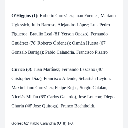
O’Higgins (1):
Roberto González;
Juan Fuentes
, Mariano
Uglessich, Julio Barroso, Alejandro López;
Luis Pedro
Figueroa
, Braulio Leal (81' Yerson Opazo), Fernando
Gutiérrez (78' Roberto Órdenes); Osmán Huerta (67'
Gonzalo Barriga); Pablo Calandria, Francisco Pizarro
Curicó (0):
Juan Martínez
; Fernando Lazcano (46'
Cristopher Díaz), Francisco Allende, Sebastián Leyton,
Maximiliano González;
Felipe Rojas, Sergio Catalán,
Nicolás Millán (69' Carlos Gajardo),
José Loncon;
Diego
Churín (46' José Quiroga), Franco Bechtholdt.
Goles:
61' Pablo Calandria (O'HI) 1-0.