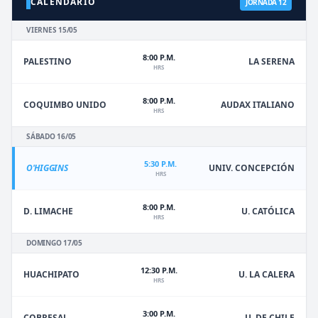
CALENDARIO
JORNADA 12
VIERNES 15/05
8:00 P.M.
PALESTINO
LA SERENA
HRS
8:00 P.M.
COQUIMBO UNIDO
AUDAX ITALIANO
HRS
SÁBADO 16/05
5:30 P.M.
O'HIGGINS
UNIV. CONCEPCIÓN
HRS
8:00 P.M.
D. LIMACHE
U. CATÓLICA
HRS
DOMINGO 17/05
12:30 P.M.
HUACHIPATO
U. LA CALERA
HRS
3:00 P.M.
U. DE CHILE
COBRESAL