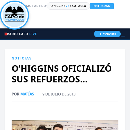
PRÓXIMO PARTIDO:
ENTRADAS
O'HIGGINS
VS
SAO PAULO
RADIO CAPO
LIVE
ESCUCHAR
NOTICIAS
O’HIGGINS OFICIALIZÓ
SUS REFUERZOS…
POR
MATÍAS
|
9 DE JULIO DE 2013