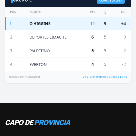
GRUPO C
COPA DE LA LIGA
POS
EQUIPO
PTS
PJ
DIF
1
11
5
+4
O'HIGGINS
2
6
5
0
DEPORTES LIMACHE
3
5
5
-2
PALESTINO
4
4
5
-2
EVERTON
VER POSICIONES GENERALES
FUENTE: CAPO DE PROVINCIA
CAPO DE
PROVINCIA