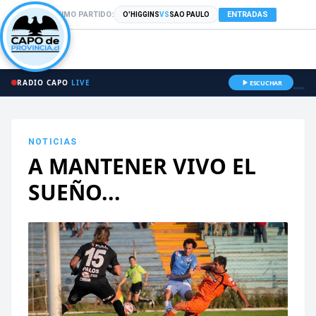
PRÓXIMO PARTIDO:
ENTRADAS
O'HIGGINS
VS
SAO PAULO
RADIO CAPO
LIVE
ESCUCHAR
NOTICIAS
A MANTENER VIVO EL
SUEÑO...