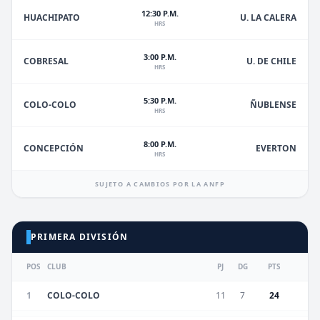
12:30 P.M.
HUACHIPATO
U. LA CALERA
HRS
3:00 P.M.
U. DE CHILE
COBRESAL
HRS
5:30 P.M.
ÑUBLENSE
COLO-COLO
HRS
8:00 P.M.
EVERTON
CONCEPCIÓN
HRS
SUJETO A CAMBIOS POR LA ANFP
PRIMERA DIVISIÓN
POS
CLUB
PJ
DG
PTS
1
COLO-COLO
11
7
24