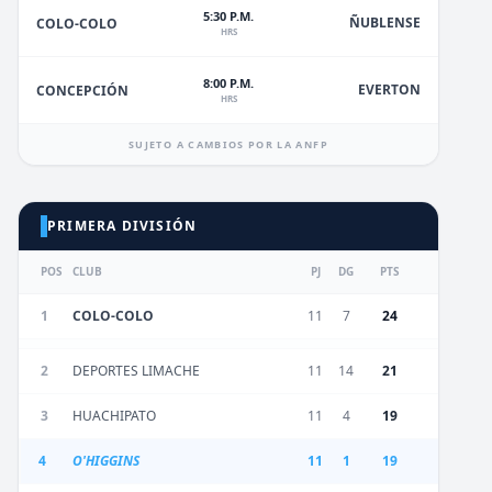
5:30 P.M.
ÑUBLENSE
COLO-COLO
HRS
8:00 P.M.
EVERTON
CONCEPCIÓN
HRS
SUJETO A CAMBIOS POR LA ANFP
PRIMERA DIVISIÓN
POS
CLUB
PJ
DG
PTS
1
COLO-COLO
11
7
24
2
DEPORTES LIMACHE
11
14
21
3
HUACHIPATO
11
4
19
4
O'HIGGINS
11
1
19