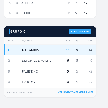
5
U. CATÓLICA
11
7
17
6
U. DE CHILE
11
5
17
GRUPO C
COPA DE LA LIGA
POS
EQUIPO
PTS
PJ
DIF
1
11
5
+4
O'HIGGINS
2
6
5
0
DEPORTES LIMACHE
3
5
5
-2
PALESTINO
4
4
5
-2
EVERTON
VER POSICIONES GENERALES
FUENTE: CAPO DE PROVINCIA