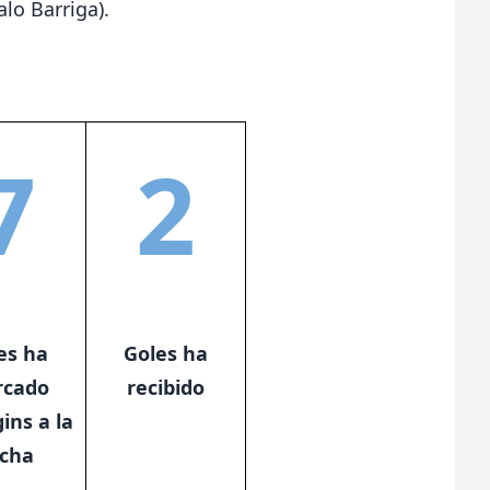
lo Barriga).
7
2
es ha
Goles ha
cado
recibido
ins a la
echa