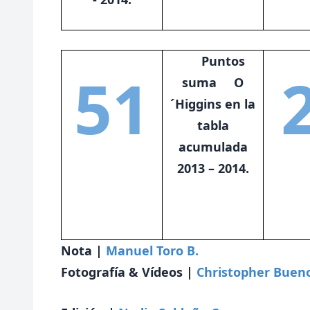
Puntos
51
suma O
´Higgins en la
tabla
acumulada
2013 –
2014.
Nota |
Manuel Toro B.
Fotografía & Vídeos |
Christopher Buen