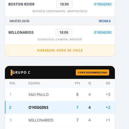
BOSTON RIVER
18:00
O'HIGGINS
ESTADIO CENTENARIO, MONTEVIDEO
MARTES 26/05
FECHA 6
MILLONARIOS
18:00
O'HIGGINS
ESTADIO EL CAMPÍN, BOGOTÁ
HORARIOS HORA DE CHILE
GRUPO C
COPA SUDAMERICANA
POS
EQUIPO
PTS
PJ
DIF
1
8
4
+3
SAO PAULO
2
7
4
+2
O'HIGGINS
3
7
4
+1
MILLONARIOS