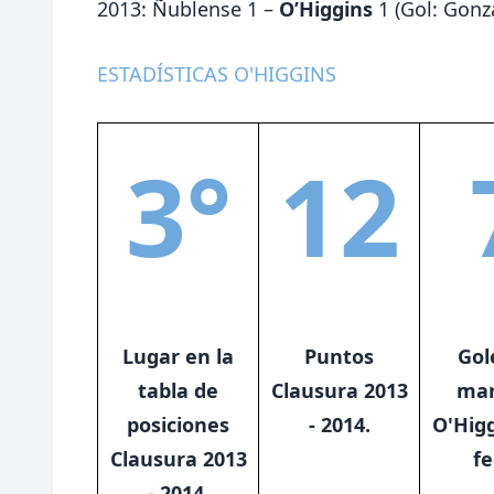
2013: Ñublense 1 –
O’Higgins
1 (Gol: Gonza
ESTADÍSTICAS O'HIGGINS
3°
12
Lugar en la
Puntos
Gol
tabla de
Clausura 2013
mar
posiciones
- 2014.
O'Higg
Clausura 2013
f
- 2014.