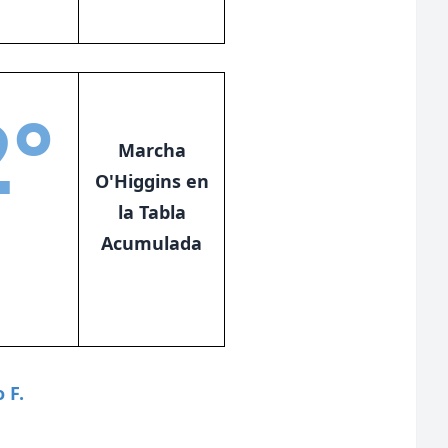
2°
Marcha
O'Higgins en
la Tabla
Acumulada
o F.