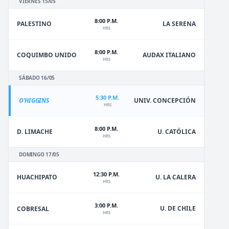
VIERNES 15/05
8:00 P.M.
PALESTINO
LA SERENA
HRS
8:00 P.M.
COQUIMBO UNIDO
AUDAX ITALIANO
HRS
SÁBADO 16/05
5:30 P.M.
O'HIGGINS
UNIV. CONCEPCIÓN
HRS
8:00 P.M.
D. LIMACHE
U. CATÓLICA
HRS
DOMINGO 17/05
12:30 P.M.
HUACHIPATO
U. LA CALERA
HRS
3:00 P.M.
U. DE CHILE
COBRESAL
HRS