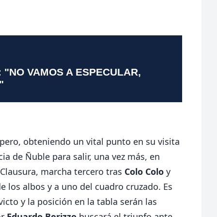
: "NO VAMOS A ESPECULAR,
"
pero, obteniendo un vital punto en su visita
cia de Ñuble para salir, una vez más, en
l Clausura, marcha tercero tras
Colo Colo
y
de los albos y a uno del cuadro cruzado. Es
icto y la posición en la tabla serán las
or
Eduardo Berizzo
buscará el triunfo ante