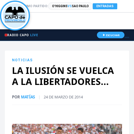
PRÓXIMO PARTIDO:
ENTRADAS
O'HIGGINS
VS
SAO PAULO
RADIO CAPO
LIVE
ESCUCHAR
NOTICIAS
LA ILUSIÓN SE VUELCA
A LA LIBERTADORES...
POR
MATÍAS
|
24 DE MARZO DE 2014