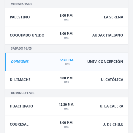
VIERNES 15/05
8:00 P.M.
PALESTINO
LA SERENA
HRS
8:00 P.M.
COQUIMBO UNIDO
AUDAX ITALIANO
HRS
SÁBADO 16/05
5:30 P.M.
O'HIGGINS
UNIV. CONCEPCIÓN
HRS
8:00 P.M.
D. LIMACHE
U. CATÓLICA
HRS
DOMINGO 17/05
12:30 P.M.
HUACHIPATO
U. LA CALERA
HRS
3:00 P.M.
U. DE CHILE
COBRESAL
HRS