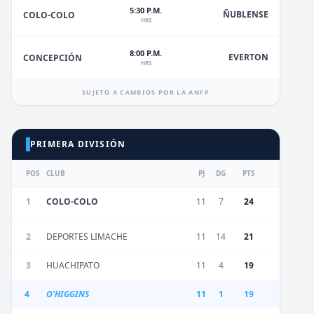
5:30 P.M.
ÑUBLENSE
COLO-COLO
HRS
8:00 P.M.
EVERTON
CONCEPCIÓN
HRS
SUJETO A CAMBIOS POR LA ANFP
PRIMERA DIVISIÓN
POS
CLUB
PJ
DG
PTS
1
COLO-COLO
11
7
24
2
DEPORTES LIMACHE
11
14
21
3
HUACHIPATO
11
4
19
4
O'HIGGINS
11
1
19