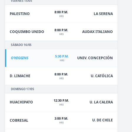
VIERNES 15/05
8:00 P.M.
PALESTINO
LA SERENA
HRS
8:00 P.M.
COQUIMBO UNIDO
AUDAX ITALIANO
HRS
SÁBADO 16/05
5:30 P.M.
O'HIGGINS
UNIV. CONCEPCIÓN
HRS
8:00 P.M.
D. LIMACHE
U. CATÓLICA
HRS
DOMINGO 17/05
12:30 P.M.
HUACHIPATO
U. LA CALERA
HRS
3:00 P.M.
U. DE CHILE
COBRESAL
HRS