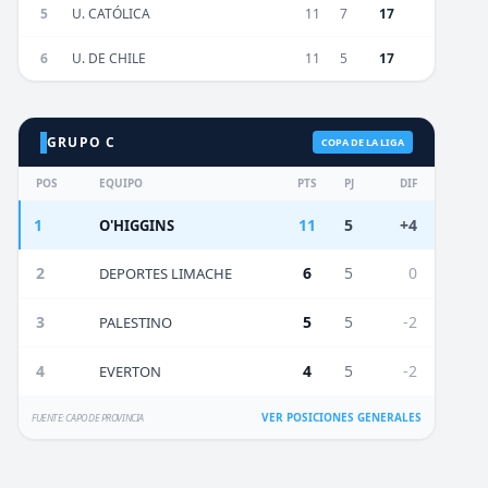
5
U. CATÓLICA
11
7
17
6
U. DE CHILE
11
5
17
GRUPO C
COPA DE LA LIGA
POS
EQUIPO
PTS
PJ
DIF
1
11
5
+4
O'HIGGINS
2
6
5
0
DEPORTES LIMACHE
3
5
5
-2
PALESTINO
4
4
5
-2
EVERTON
VER POSICIONES GENERALES
FUENTE: CAPO DE PROVINCIA