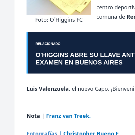
centro deport
comuna de
Re
Foto: O´Higgins FC
RELACIONADO
O'HIGGINS ABRE SU LLAVE AN
EXAMEN EN BUENOS AIRES
Luis Valenzuela
, el nuevo Capo. ¡Bienveni
Nota |
Franz van Treek.
Fotografías |
Christopher Bueno F.