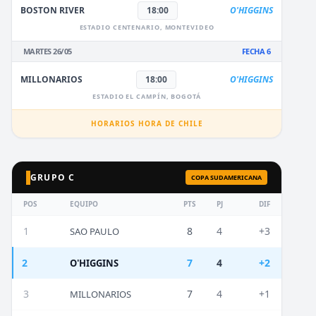
BOSTON RIVER
18:00
O'HIGGINS
ESTADIO CENTENARIO, MONTEVIDEO
MARTES 26/05
FECHA 6
MILLONARIOS
18:00
O'HIGGINS
ESTADIO EL CAMPÍN, BOGOTÁ
HORARIOS HORA DE CHILE
GRUPO C
COPA SUDAMERICANA
POS
EQUIPO
PTS
PJ
DIF
1
8
4
+3
SAO PAULO
2
7
4
+2
O'HIGGINS
3
7
4
+1
MILLONARIOS