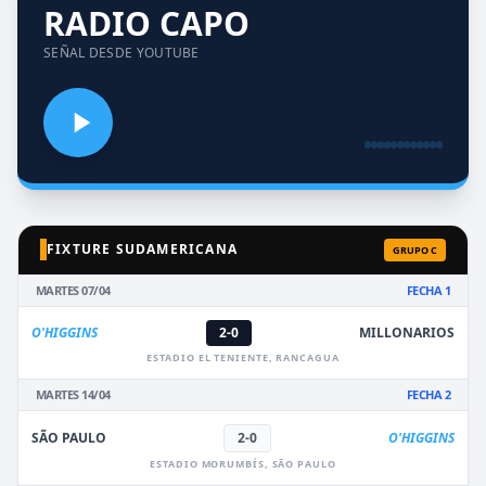
RADIO CAPO
SEÑAL DESDE YOUTUBE
FIXTURE SUDAMERICANA
GRUPO C
MARTES 07/04
FECHA 1
O'HIGGINS
2-0
MILLONARIOS
ESTADIO EL TENIENTE, RANCAGUA
MARTES 14/04
FECHA 2
SÃO PAULO
2-0
O'HIGGINS
ESTADIO MORUMBÍS, SÃO PAULO