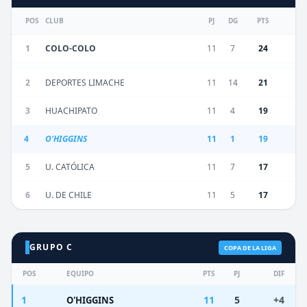
POS
CLUB
PJ
DG
PTS
1
COLO-COLO
11
7
24
2
DEPORTES LIMACHE
11
14
21
3
HUACHIPATO
11
4
19
4
O'HIGGINS
11
1
19
5
U. CATÓLICA
11
7
17
6
U. DE CHILE
11
5
17
GRUPO C
COPA DE LA LIGA
POS
EQUIPO
PTS
PJ
DIF
1
11
5
+4
O'HIGGINS