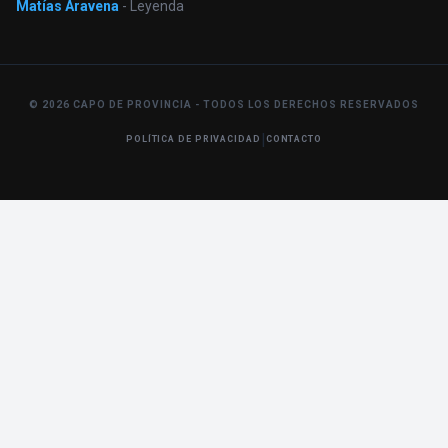
Matías Aravena
- Leyenda
© 2026 CAPO DE PROVINCIA - TODOS LOS DERECHOS RESERVADOS
|
POLÍTICA DE PRIVACIDAD
CONTACTO