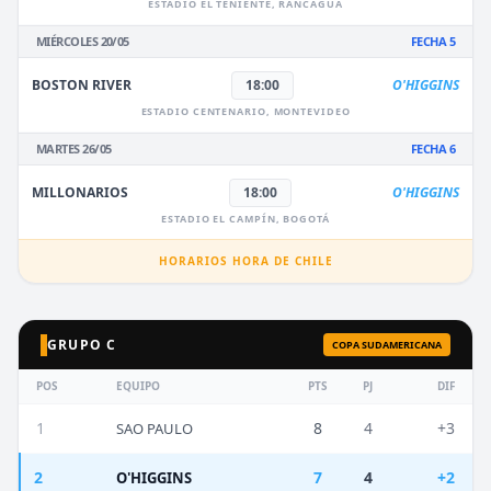
ESTADIO EL TENIENTE, RANCAGUA
MIÉRCOLES 20/05
FECHA 5
BOSTON RIVER
18:00
O'HIGGINS
ESTADIO CENTENARIO, MONTEVIDEO
MARTES 26/05
FECHA 6
MILLONARIOS
18:00
O'HIGGINS
ESTADIO EL CAMPÍN, BOGOTÁ
HORARIOS HORA DE CHILE
GRUPO C
COPA SUDAMERICANA
POS
EQUIPO
PTS
PJ
DIF
1
8
4
+3
SAO PAULO
2
7
4
+2
O'HIGGINS