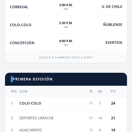
3:00 P.M.
U. DE CHILE
COBRESAL
HRS
5:30 P.M.
ÑUBLENSE
COLO-COLO
HRS
8:00 P.M.
EVERTON
CONCEPCIÓN
HRS
SUJETO A CAMBIOS POR LA ANFP
PRIMERA DIVISIÓN
POS
CLUB
PJ
DG
PTS
1
COLO-COLO
11
7
24
2
DEPORTES LIMACHE
11
14
21
3
HUACHIPATO
11
4
19