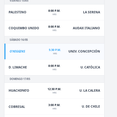
VIERNES 15/05
8:00 P.M.
PALESTINO
LA SERENA
HRS
8:00 P.M.
COQUIMBO UNIDO
AUDAX ITALIANO
HRS
SÁBADO 16/05
5:30 P.M.
O'HIGGINS
UNIV. CONCEPCIÓN
HRS
8:00 P.M.
D. LIMACHE
U. CATÓLICA
HRS
DOMINGO 17/05
12:30 P.M.
HUACHIPATO
U. LA CALERA
HRS
3:00 P.M.
U. DE CHILE
COBRESAL
HRS