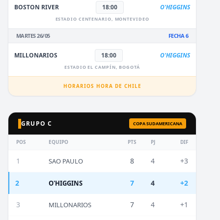
BOSTON RIVER
18:00
O'HIGGINS
ESTADIO CENTENARIO, MONTEVIDEO
MARTES 26/05
FECHA 6
MILLONARIOS
18:00
O'HIGGINS
ESTADIO EL CAMPÍN, BOGOTÁ
HORARIOS HORA DE CHILE
GRUPO C
COPA SUDAMERICANA
POS
EQUIPO
PTS
PJ
DIF
1
8
4
+3
SAO PAULO
2
7
4
+2
O'HIGGINS
3
7
4
+1
MILLONARIOS