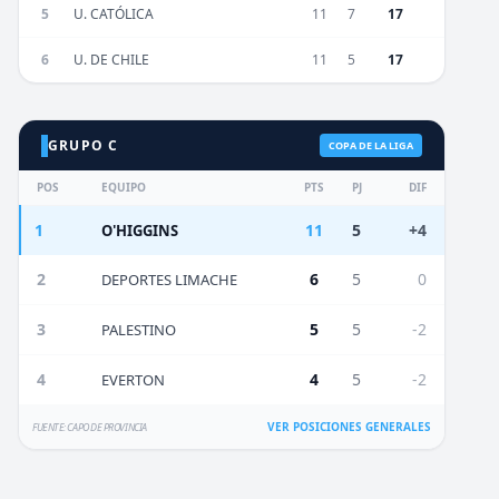
5
U. CATÓLICA
11
7
17
6
U. DE CHILE
11
5
17
GRUPO C
COPA DE LA LIGA
POS
EQUIPO
PTS
PJ
DIF
1
11
5
+4
O'HIGGINS
2
6
5
0
DEPORTES LIMACHE
3
5
5
-2
PALESTINO
4
4
5
-2
EVERTON
VER POSICIONES GENERALES
FUENTE: CAPO DE PROVINCIA