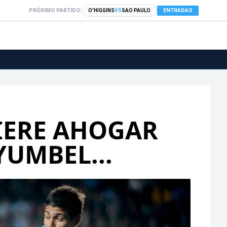
PRÓXIMO PARTIDO:
ENTRADAS
O'HIGGINS
VS
SAO PAULO
IERE AHOGAR
YUMBEL...