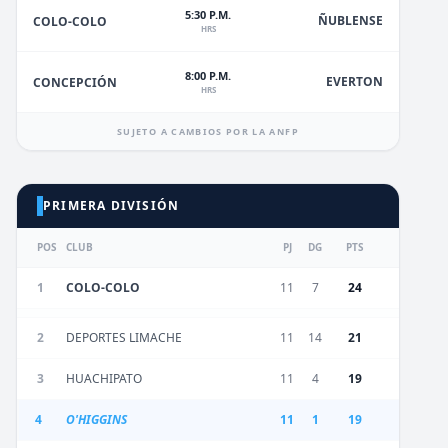
5:30 P.M.
ÑUBLENSE
COLO-COLO
HRS
8:00 P.M.
EVERTON
CONCEPCIÓN
HRS
SUJETO A CAMBIOS POR LA ANFP
PRIMERA DIVISIÓN
POS
CLUB
PJ
DG
PTS
1
COLO-COLO
11
7
24
2
DEPORTES LIMACHE
11
14
21
3
HUACHIPATO
11
4
19
4
O'HIGGINS
11
1
19