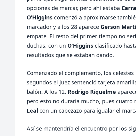
opciones de marcar, pero ahí estaba
Carr
O’Higgins
comenzó a aproximarse también a
marcador y a los 28 aparece
Gerson Mart
empate. El resto del primer tiempo no serí
duchas, con un
O’Higgins
clasificado has
resultados que se estaban dando.
Comenzado el complemento, los celestes pa
segundos el juez sentenció tarjeta amaril
balón. A los 12,
Rodrigo Riquelme
aparece
pero esto no duraría mucho, pues cuatro 
Leal
con un cabezazo para igualar el marc
Así se mantendría el encuentro por los si