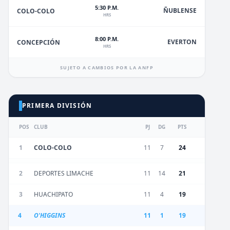
5:30 P.M.
ÑUBLENSE
COLO-COLO
HRS
8:00 P.M.
EVERTON
CONCEPCIÓN
HRS
SUJETO A CAMBIOS POR LA ANFP
PRIMERA DIVISIÓN
POS
CLUB
PJ
DG
PTS
1
COLO-COLO
11
7
24
2
DEPORTES LIMACHE
11
14
21
3
HUACHIPATO
11
4
19
4
O'HIGGINS
11
1
19