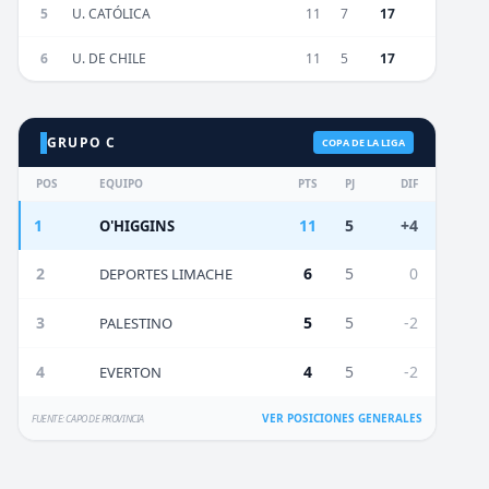
5
U. CATÓLICA
11
7
17
6
U. DE CHILE
11
5
17
GRUPO C
COPA DE LA LIGA
POS
EQUIPO
PTS
PJ
DIF
1
11
5
+4
O'HIGGINS
2
6
5
0
DEPORTES LIMACHE
3
5
5
-2
PALESTINO
4
4
5
-2
EVERTON
VER POSICIONES GENERALES
FUENTE: CAPO DE PROVINCIA