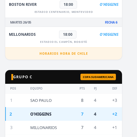
BOSTON RIVER
18:00
O'HIGGINS
ESTADIO CENTENARIO, MONTEVIDEO
MARTES 26/05
FECHA 6
MILLONARIOS
18:00
O'HIGGINS
ESTADIO EL CAMPÍN, BOGOTÁ
HORARIOS HORA DE CHILE
GRUPO C
COPA SUDAMERICANA
POS
EQUIPO
PTS
PJ
DIF
1
8
4
+3
SAO PAULO
2
7
4
+2
O'HIGGINS
3
7
4
+1
MILLONARIOS