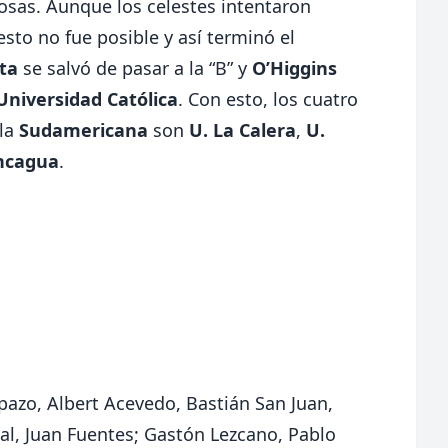
osas. Aunque los celestes intentaron
sto no fue posible y así terminó el
ta
se salvó de pasar a la “B” y
O’Higgins
Universidad Católica
. Con esto, los cuatro
 la
Sudamericana
son
U. La Calera
,
U.
ncagua
.
pazo, Albert Acevedo, Bastián San Juan,
eal, Juan Fuentes; Gastón Lezcano, Pablo