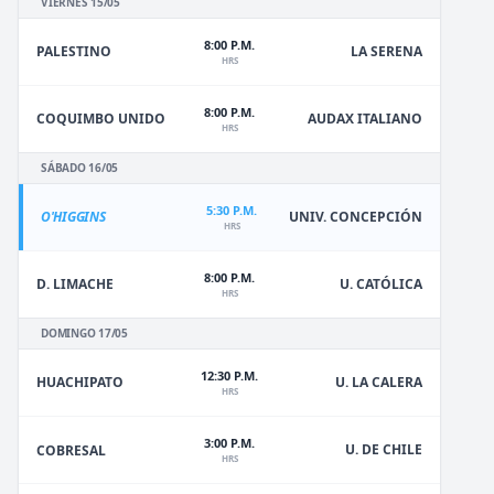
VIERNES 15/05
8:00 P.M.
PALESTINO
LA SERENA
HRS
8:00 P.M.
COQUIMBO UNIDO
AUDAX ITALIANO
HRS
SÁBADO 16/05
5:30 P.M.
O'HIGGINS
UNIV. CONCEPCIÓN
HRS
8:00 P.M.
D. LIMACHE
U. CATÓLICA
HRS
DOMINGO 17/05
12:30 P.M.
HUACHIPATO
U. LA CALERA
HRS
3:00 P.M.
U. DE CHILE
COBRESAL
HRS