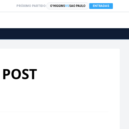
PRÓXIMO PARTIDO:
ENTRADAS
O'HIGGINS
VS
SAO PAULO
 POST