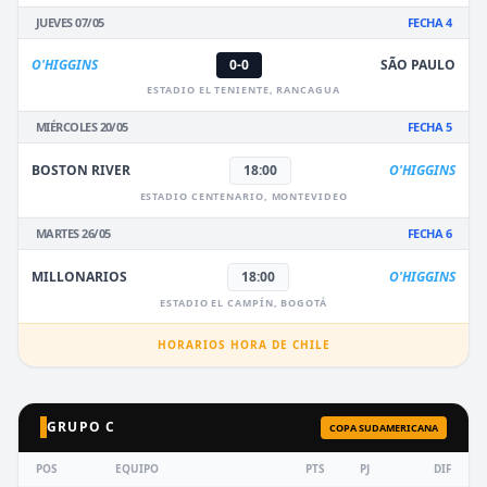
JUEVES 07/05
FECHA 4
O'HIGGINS
0-0
SÃO PAULO
ESTADIO EL TENIENTE, RANCAGUA
MIÉRCOLES 20/05
FECHA 5
BOSTON RIVER
18:00
O'HIGGINS
ESTADIO CENTENARIO, MONTEVIDEO
MARTES 26/05
FECHA 6
MILLONARIOS
18:00
O'HIGGINS
ESTADIO EL CAMPÍN, BOGOTÁ
HORARIOS HORA DE CHILE
GRUPO C
COPA SUDAMERICANA
POS
EQUIPO
PTS
PJ
DIF