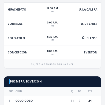
12:30 P.M.
HUACHIPATO
U. LA CALERA
HRS
3:00 P.M.
U. DE CHILE
COBRESAL
HRS
5:30 P.M.
ÑUBLENSE
COLO-COLO
HRS
8:00 P.M.
EVERTON
CONCEPCIÓN
HRS
SUJETO A CAMBIOS POR LA ANFP
PRIMERA DIVISIÓN
POS
CLUB
PJ
DG
PTS
1
COLO-COLO
11
7
24