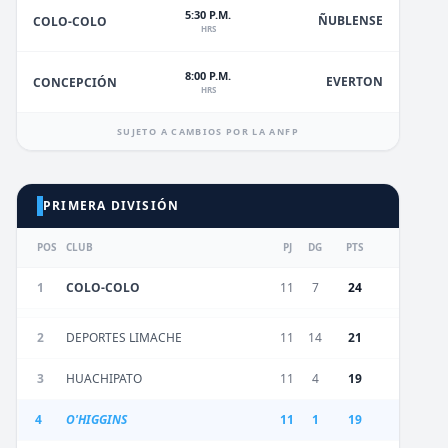
5:30 P.M.
ÑUBLENSE
COLO-COLO
HRS
8:00 P.M.
EVERTON
CONCEPCIÓN
HRS
SUJETO A CAMBIOS POR LA ANFP
PRIMERA DIVISIÓN
POS
CLUB
PJ
DG
PTS
1
COLO-COLO
11
7
24
2
DEPORTES LIMACHE
11
14
21
3
HUACHIPATO
11
4
19
4
O'HIGGINS
11
1
19