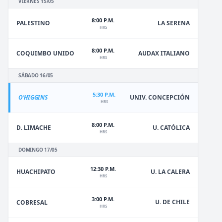
VIERNES 15/05
8:00 P.M.
PALESTINO
LA SERENA
HRS
8:00 P.M.
COQUIMBO UNIDO
AUDAX ITALIANO
HRS
SÁBADO 16/05
5:30 P.M.
O'HIGGINS
UNIV. CONCEPCIÓN
HRS
8:00 P.M.
D. LIMACHE
U. CATÓLICA
HRS
DOMINGO 17/05
12:30 P.M.
HUACHIPATO
U. LA CALERA
HRS
3:00 P.M.
U. DE CHILE
COBRESAL
HRS