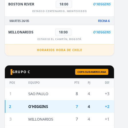
BOSTON RIVER
18:00
O'HIGGINS
ESTADIO CENTENARIO, MONTEVIDEO
MARTES 26/05
FECHA 6
MILLONARIOS
18:00
O'HIGGINS
ESTADIO EL CAMPÍN, BOGOTÁ
HORARIOS HORA DE CHILE
GRUPO C
COPA SUDAMERICANA
POS
EQUIPO
PTS
PJ
DIF
1
8
4
+3
SAO PAULO
2
7
4
+2
O'HIGGINS
3
7
4
+1
MILLONARIOS