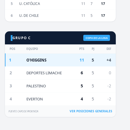
5
U. CATÓLICA
11
7
17
6
U. DE CHILE
11
5
17
GRUPO C
COPA DE LA LIGA
POS
EQUIPO
PTS
PJ
DIF
1
11
5
+4
O'HIGGINS
2
6
5
0
DEPORTES LIMACHE
3
5
5
-2
PALESTINO
4
4
5
-2
EVERTON
VER POSICIONES GENERALES
FUENTE: CAPO DE PROVINCIA