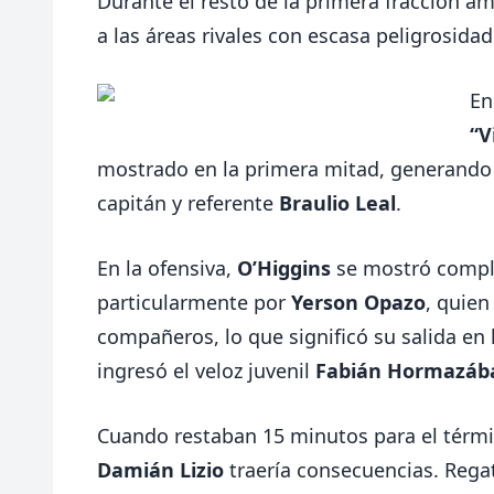
Durante el resto de la primera fracción a
a las áreas rivales con escasa peligrosida
En
“V
mostrado en la primera mitad, generando
capitán y referente
Braulio Leal
.
En la ofensiva,
O’Higgins
se mostró compli
particularmente por
Yerson Opazo
, quien
compañeros, lo que significó su salida e
ingresó el veloz juvenil
Fabián Hormazáb
Cuando restaban 15 minutos para el términ
Damián Lizio
traería consecuencias. Rega