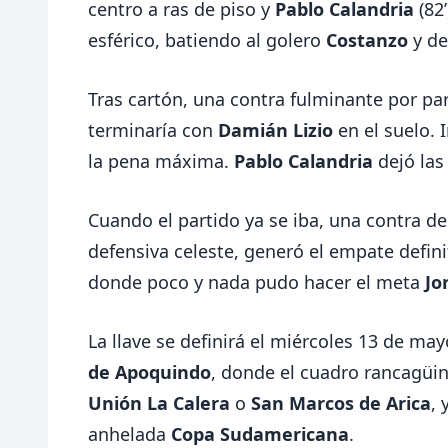
centro a ras de piso y
Pablo Calandria
(82
esférico, batiendo al golero
Costanzo
y de
Tras cartón, una contra fulminante por pa
terminaría con
Damián Lizio
en el suelo. 
la pena máxima.
Pablo Calandria
dejó la
Cuando el partido ya se iba, una contra de
defensiva celeste, generó el empate defi
donde poco y nada pudo hacer el meta
Jo
La llave se definirá el miércoles 13 de may
de Apoquindo
, donde el cuadro rancagüin
Unión La Calera
o
San Marcos de Arica
, 
anhelada
Copa Sudamericana
.