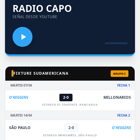
RADIO CAPO
SEÑAL DESDE YOUTUBE
FIXTURE SUDAMERICANA
GRUPO C
MARTES 07/04
FECHA 1
O'HIGGINS
2-0
MILLONARIOS
ESTADIO EL TENIENTE, RANCAGUA
MARTES 14/04
FECHA 2
SÃO PAULO
2-0
O'HIGGINS
ESTADIO MORUMBÍS, SÃO PAULO