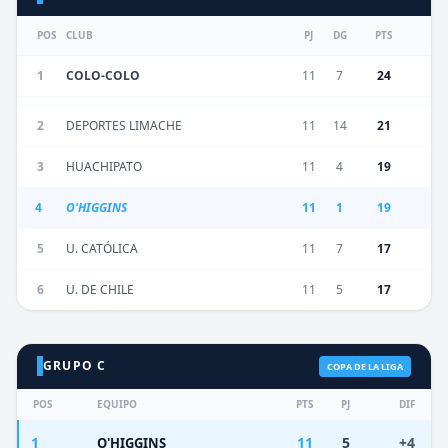
POS
CLUB
PJ
DG
PTS
1
COLO-COLO
11
7
24
2
DEPORTES LIMACHE
11
14
21
3
HUACHIPATO
11
4
19
4
O'HIGGINS
11
1
19
5
U. CATÓLICA
11
7
17
6
U. DE CHILE
11
5
17
GRUPO C
COPA DE LA LIGA
POS
EQUIPO
PTS
PJ
DIF
1
11
5
+4
O'HIGGINS