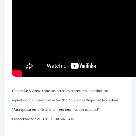
Fotografías y vídeos todos los derechos reservados - prohibida su
reproducción sin previo aviso Ley N° 17.336 sobre Propiedad Intelectual.
"Para quedar en la historia primero tenemos que estar ahí" -
CapodeProvincia.cl CAPO DE PROVINCIA ®