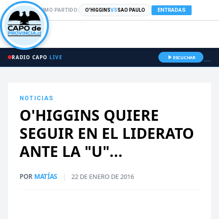
PRÓXIMO PARTIDO:
ENTRADAS
O'HIGGINS
VS
SAO PAULO
RADIO CAPO
LIVE
ESCUCHAR
NOTICIAS
O'HIGGINS QUIERE
SEGUIR EN EL LIDERATO
ANTE LA "U"...
POR
MATÍAS
|
22 DE ENERO DE 2016