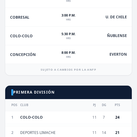
HRS
3:00 P.M.
U. DE CHILE
COBRESAL
HRS
5:30 P.M.
ÑUBLENSE
COLO-COLO
HRS
8:00 P.M.
EVERTON
CONCEPCIÓN
HRS
SUJETO A CAMBIOS POR LA ANFP
PRIMERA DIVISIÓN
POS
CLUB
PJ
DG
PTS
1
COLO-COLO
11
7
24
2
DEPORTES LIMACHE
11
14
21