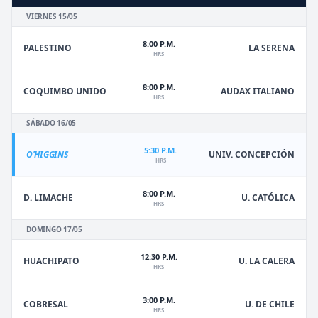
VIERNES 15/05
8:00 P.M.
PALESTINO
LA SERENA
HRS
8:00 P.M.
COQUIMBO UNIDO
AUDAX ITALIANO
HRS
SÁBADO 16/05
5:30 P.M.
O'HIGGINS
UNIV. CONCEPCIÓN
HRS
8:00 P.M.
D. LIMACHE
U. CATÓLICA
HRS
DOMINGO 17/05
12:30 P.M.
HUACHIPATO
U. LA CALERA
HRS
3:00 P.M.
U. DE CHILE
COBRESAL
HRS