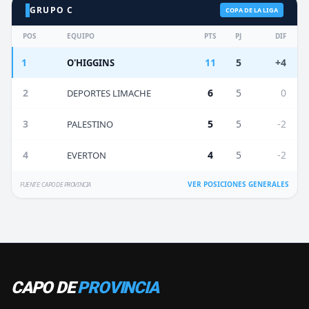
GRUPO C
COPA DE LA LIGA
POS
EQUIPO
PTS
PJ
DIF
1
11
5
+4
O'HIGGINS
2
6
5
0
DEPORTES LIMACHE
3
5
5
-2
PALESTINO
4
4
5
-2
EVERTON
VER POSICIONES GENERALES
FUENTE: CAPO DE PROVINCIA
CAPO DE
PROVINCIA