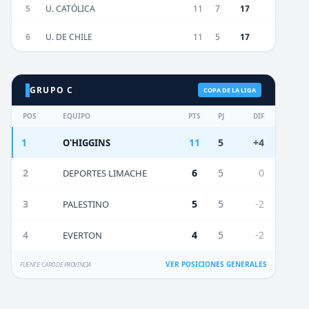
5
U. CATÓLICA
11
7
17
6
U. DE CHILE
11
5
17
GRUPO C
COPA DE LA LIGA
POS
EQUIPO
PTS
PJ
DIF
1
11
5
+4
O'HIGGINS
2
6
5
0
DEPORTES LIMACHE
3
5
5
-2
PALESTINO
4
4
5
-2
EVERTON
VER POSICIONES GENERALES
FUENTE: CAPO DE PROVINCIA