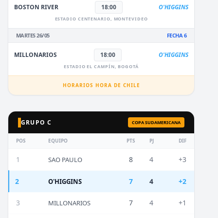
BOSTON RIVER
18:00
O'HIGGINS
ESTADIO CENTENARIO, MONTEVIDEO
MARTES 26/05
FECHA 6
MILLONARIOS
18:00
O'HIGGINS
ESTADIO EL CAMPÍN, BOGOTÁ
HORARIOS HORA DE CHILE
GRUPO C
COPA SUDAMERICANA
POS
EQUIPO
PTS
PJ
DIF
1
8
4
+3
SAO PAULO
2
7
4
+2
O'HIGGINS
3
7
4
+1
MILLONARIOS