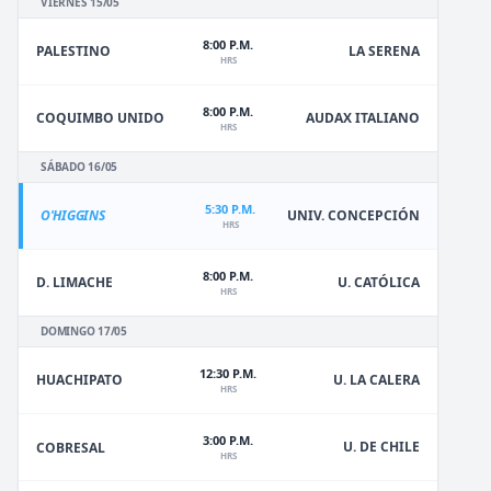
VIERNES 15/05
8:00 P.M.
PALESTINO
LA SERENA
HRS
8:00 P.M.
COQUIMBO UNIDO
AUDAX ITALIANO
HRS
SÁBADO 16/05
5:30 P.M.
O'HIGGINS
UNIV. CONCEPCIÓN
HRS
8:00 P.M.
D. LIMACHE
U. CATÓLICA
HRS
DOMINGO 17/05
12:30 P.M.
HUACHIPATO
U. LA CALERA
HRS
3:00 P.M.
U. DE CHILE
COBRESAL
HRS