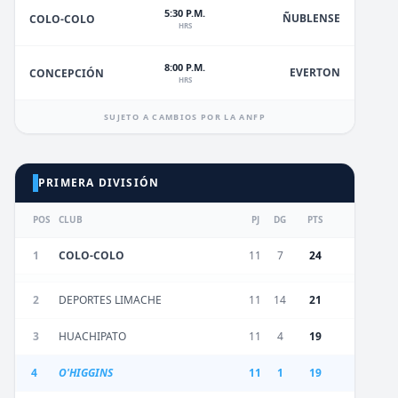
5:30 P.M.
ÑUBLENSE
COLO-COLO
HRS
8:00 P.M.
EVERTON
CONCEPCIÓN
HRS
SUJETO A CAMBIOS POR LA ANFP
PRIMERA DIVISIÓN
POS
CLUB
PJ
DG
PTS
1
COLO-COLO
11
7
24
2
DEPORTES LIMACHE
11
14
21
3
HUACHIPATO
11
4
19
4
O'HIGGINS
11
1
19