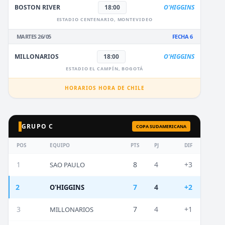
BOSTON RIVER
18:00
O'HIGGINS
ESTADIO CENTENARIO, MONTEVIDEO
MARTES 26/05
FECHA 6
MILLONARIOS
18:00
O'HIGGINS
ESTADIO EL CAMPÍN, BOGOTÁ
HORARIOS HORA DE CHILE
GRUPO C
COPA SUDAMERICANA
POS
EQUIPO
PTS
PJ
DIF
1
8
4
+3
SAO PAULO
2
7
4
+2
O'HIGGINS
3
7
4
+1
MILLONARIOS