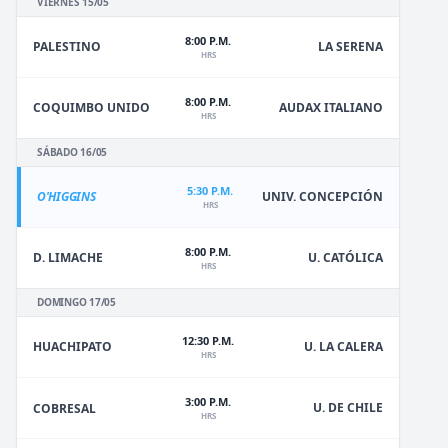
VIERNES 15/05
8:00 P.M.
PALESTINO
LA SERENA
HRS
8:00 P.M.
COQUIMBO UNIDO
AUDAX ITALIANO
HRS
SÁBADO 16/05
5:30 P.M.
O'HIGGINS
UNIV. CONCEPCIÓN
HRS
8:00 P.M.
D. LIMACHE
U. CATÓLICA
HRS
DOMINGO 17/05
12:30 P.M.
HUACHIPATO
U. LA CALERA
HRS
3:00 P.M.
U. DE CHILE
COBRESAL
HRS