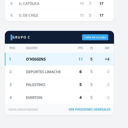
5
U. CATÓLICA
11
7
17
6
U. DE CHILE
11
5
17
GRUPO C
COPA DE LA LIGA
POS
EQUIPO
PTS
PJ
DIF
1
11
5
+4
O'HIGGINS
2
6
5
0
DEPORTES LIMACHE
3
5
5
-2
PALESTINO
4
4
5
-2
EVERTON
VER POSICIONES GENERALES
FUENTE: CAPO DE PROVINCIA