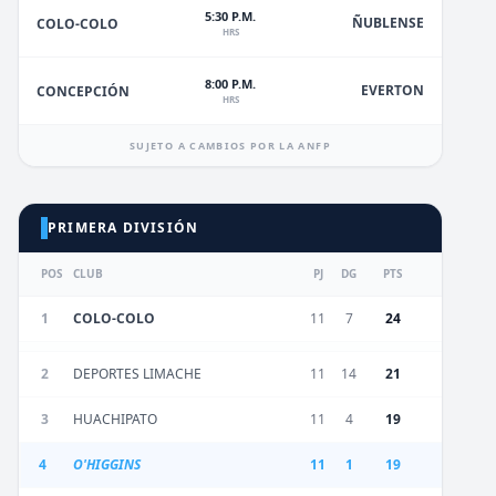
5:30 P.M.
ÑUBLENSE
COLO-COLO
HRS
8:00 P.M.
EVERTON
CONCEPCIÓN
HRS
SUJETO A CAMBIOS POR LA ANFP
PRIMERA DIVISIÓN
POS
CLUB
PJ
DG
PTS
1
COLO-COLO
11
7
24
2
DEPORTES LIMACHE
11
14
21
3
HUACHIPATO
11
4
19
4
O'HIGGINS
11
1
19