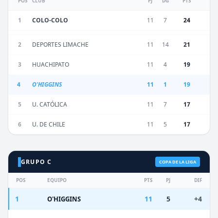
POS
CLUB
PJ
DG
PTS
1
COLO-COLO
11
7
24
2
DEPORTES LIMACHE
11
14
21
3
HUACHIPATO
11
4
19
4
O'HIGGINS
11
1
19
5
U. CATÓLICA
11
7
17
6
U. DE CHILE
11
5
17
GRUPO C
COPA DE LA LIGA
POS
EQUIPO
PTS
PJ
DIF
1
11
5
+4
O'HIGGINS