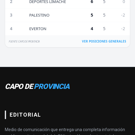
2
6
5
0
DEPORTES LIMACHE
3
5
5
-2
PALESTINO
4
4
5
-2
EVERTON
VER POSICIONES GENERALES
FUENTE: CAPO DE PROVINCIA
CAPO DE
PROVINCIA
EDITORIAL
Medio de comunicación que entrega una completa información