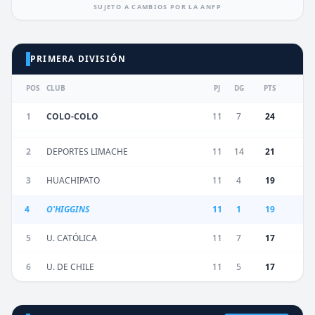
SUJETO A CAMBIOS POR LA ANFP
PRIMERA DIVISIÓN
POS
CLUB
PJ
DG
PTS
1
COLO-COLO
11
7
24
2
DEPORTES LIMACHE
11
14
21
3
HUACHIPATO
11
4
19
4
O'HIGGINS
11
1
19
5
U. CATÓLICA
11
7
17
6
U. DE CHILE
11
5
17