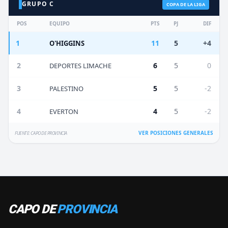
GRUPO C
COPA DE LA LIGA
POS
EQUIPO
PTS
PJ
DIF
1
11
5
+4
O'HIGGINS
2
6
5
0
DEPORTES LIMACHE
3
5
5
-2
PALESTINO
4
4
5
-2
EVERTON
VER POSICIONES GENERALES
FUENTE: CAPO DE PROVINCIA
CAPO DE
PROVINCIA