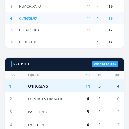
3
HUACHIPATO
11
4
19
4
O'HIGGINS
11
1
19
5
U. CATÓLICA
11
7
17
6
U. DE CHILE
11
5
17
GRUPO C
COPA DE LA LIGA
POS
EQUIPO
PTS
PJ
DIF
1
11
5
+4
O'HIGGINS
2
6
5
0
DEPORTES LIMACHE
3
5
5
-2
PALESTINO
4
4
5
-2
EVERTON