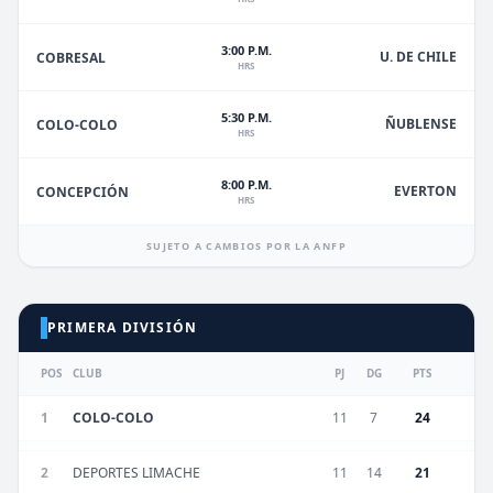
3:00 P.M.
U. DE CHILE
COBRESAL
HRS
5:30 P.M.
ÑUBLENSE
COLO-COLO
HRS
8:00 P.M.
EVERTON
CONCEPCIÓN
HRS
SUJETO A CAMBIOS POR LA ANFP
PRIMERA DIVISIÓN
POS
CLUB
PJ
DG
PTS
1
COLO-COLO
11
7
24
2
DEPORTES LIMACHE
11
14
21