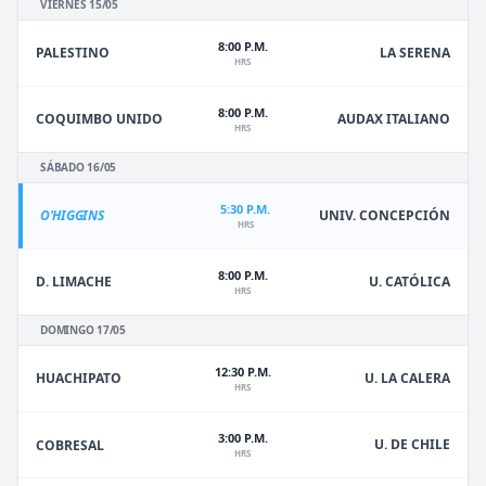
VIERNES 15/05
8:00 P.M.
PALESTINO
LA SERENA
HRS
8:00 P.M.
COQUIMBO UNIDO
AUDAX ITALIANO
HRS
SÁBADO 16/05
5:30 P.M.
O'HIGGINS
UNIV. CONCEPCIÓN
HRS
8:00 P.M.
D. LIMACHE
U. CATÓLICA
HRS
DOMINGO 17/05
12:30 P.M.
HUACHIPATO
U. LA CALERA
HRS
3:00 P.M.
U. DE CHILE
COBRESAL
HRS