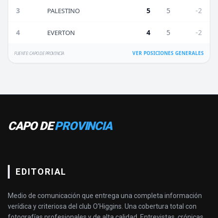
3
5
5
-2
PALESTINO
4
4
5
-2
EVERTON
VER POSICIONES GENERALES
FUENTE: CAPO DE PROVINCIA
CAPO DE
PROVINCIA
EDITORIAL
Medio de comunicación que entrega una completa información
verídica y criteriosa del club O’Higgins. Una cobertura total con
fotografías profesionales y de alta calidad. Entrevistas, crónicas,