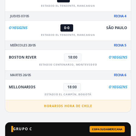
ESTADIO EL TENIENTE, RANCAGUA
JUEVES 07/05
FECHA 4
O'HIGGINS
0-0
SÃO PAULO
ESTADIO EL TENIENTE, RANCAGUA
MIÉRCOLES 20/05
FECHA 5
BOSTON RIVER
18:00
O'HIGGINS
ESTADIO CENTENARIO, MONTEVIDEO
MARTES 26/05
FECHA 6
MILLONARIOS
18:00
O'HIGGINS
ESTADIO EL CAMPÍN, BOGOTÁ
HORARIOS HORA DE CHILE
GRUPO C
COPA SUDAMERICANA