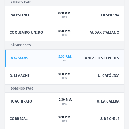
VIERNES 15/05
8:00 P.M.
PALESTINO
LA SERENA
HRS
8:00 P.M.
COQUIMBO UNIDO
AUDAX ITALIANO
HRS
SÁBADO 16/05
5:30 P.M.
O'HIGGINS
UNIV. CONCEPCIÓN
HRS
8:00 P.M.
D. LIMACHE
U. CATÓLICA
HRS
DOMINGO 17/05
12:30 P.M.
HUACHIPATO
U. LA CALERA
HRS
3:00 P.M.
U. DE CHILE
COBRESAL
HRS