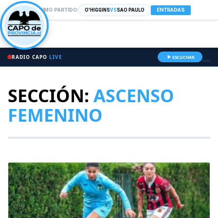
PRÓXIMO PARTIDO:
ENTRADAS
O'HIGGINS
VS
SAO PAULO
RADIO CAPO
LIVE
ESCUCHAR
SECCIÓN:
ASCENSO
FEMENINO