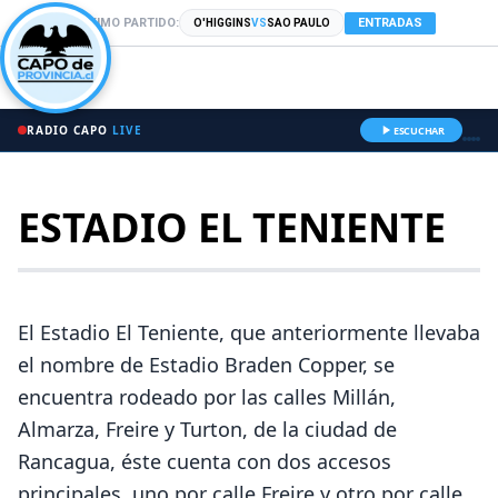
PRÓXIMO PARTIDO:
ENTRADAS
O'HIGGINS
VS
SAO PAULO
RADIO CAPO
LIVE
ESCUCHAR
ESTADIO EL TENIENTE
El Estadio El Teniente, que anteriormente llevaba
el nombre de Estadio Braden Copper, se
encuentra rodeado por las calles Millán,
Almarza, Freire y Turton, de la ciudad de
Rancagua, éste cuenta con dos accesos
principales, uno por calle Freire y otro por calle