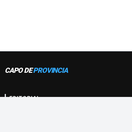
CAPO DE
PROVINCIA
EDITORIAL
Medio de comunicación que entrega una completa información
verídica y criteriosa del club O’Higgins. Una cobertura total con
fotografías profesionales y de alta calidad. Entrevistas, crónicas,