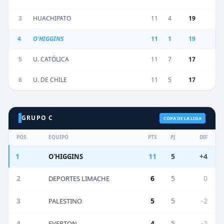
3
HUACHIPATO
11
4
19
4
O'HIGGINS
11
1
19
5
U. CATÓLICA
11
7
17
6
U. DE CHILE
11
5
17
GRUPO C
COPA DE LA LIGA
POS
EQUIPO
PTS
PJ
DIF
1
11
5
+4
O'HIGGINS
2
6
5
0
DEPORTES LIMACHE
3
5
5
-2
PALESTINO
4
4
5
-2
EVERTON