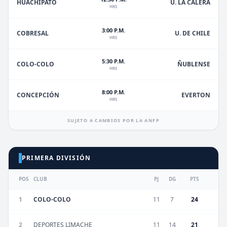
HUACHIPATO
U. LA CALERA
HRS
3:00 P.M.
U. DE CHILE
COBRESAL
HRS
5:30 P.M.
ÑUBLENSE
COLO-COLO
HRS
8:00 P.M.
EVERTON
CONCEPCIÓN
HRS
SUJETO A CAMBIOS POR LA ANFP
PRIMERA DIVISIÓN
POS
CLUB
PJ
DG
PTS
1
COLO-COLO
11
7
24
2
DEPORTES LIMACHE
11
14
21