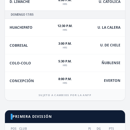
D. LIMACHE
U. CATÓLICA
HRS
DOMINGO 17/05
12:30 P.M.
HUACHIPATO
U. LA CALERA
HRS
3:00 P.M.
U. DE CHILE
COBRESAL
HRS
5:30 P.M.
ÑUBLENSE
COLO-COLO
HRS
8:00 P.M.
EVERTON
CONCEPCIÓN
HRS
SUJETO A CAMBIOS POR LA ANFP
PRIMERA DIVISIÓN
POS
CLUB
PJ
DG
PTS