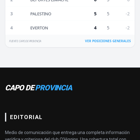
3
5
5
-2
PALESTINO
4
4
5
-2
EVERTON
VER POSICIONES GENERALES
FUENTE: CAPO DE PROVINCIA
CAPO DE
PROVINCIA
EDITORIAL
Medio de comunicación que entrega una completa información
verídica y criteriosa del club O’Higgins. Una cobertura total con