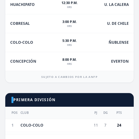
12:30 P.M.
HUACHIPATO
U. LA CALERA
HRS
3:00 P.M.
U. DE CHILE
COBRESAL
HRS
5:30 P.M.
ÑUBLENSE
COLO-COLO
HRS
8:00 P.M.
EVERTON
CONCEPCIÓN
HRS
SUJETO A CAMBIOS POR LA ANFP
PRIMERA DIVISIÓN
POS
CLUB
PJ
DG
PTS
1
COLO-COLO
11
7
24