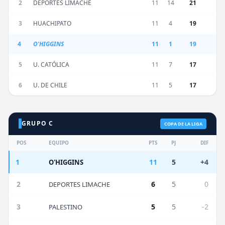
2
DEPORTES LIMACHE
11
14
21
3
HUACHIPATO
11
4
19
4
O'HIGGINS
11
1
19
5
U. CATÓLICA
11
7
17
6
U. DE CHILE
11
5
17
GRUPO C
COPA DE LA LIGA
POS
EQUIPO
PTS
PJ
DIF
1
11
5
+4
O'HIGGINS
2
6
5
0
DEPORTES LIMACHE
3
5
5
-2
PALESTINO