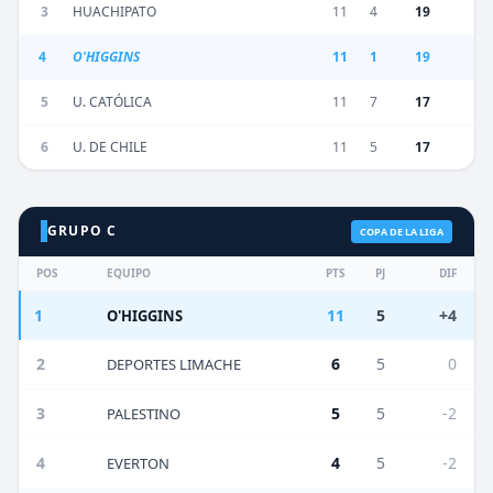
3
HUACHIPATO
11
4
19
4
O'HIGGINS
11
1
19
5
U. CATÓLICA
11
7
17
6
U. DE CHILE
11
5
17
GRUPO C
COPA DE LA LIGA
POS
EQUIPO
PTS
PJ
DIF
1
11
5
+4
O'HIGGINS
2
6
5
0
DEPORTES LIMACHE
3
5
5
-2
PALESTINO
4
4
5
-2
EVERTON