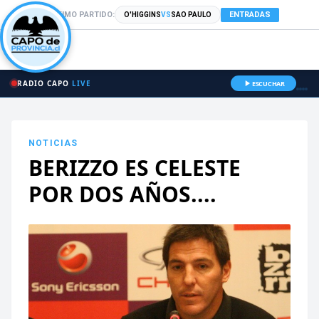
PRÓXIMO PARTIDO:
ENTRADAS
O'HIGGINS
VS
SAO PAULO
RADIO CAPO
LIVE
ESCUCHAR
NOTICIAS
BERIZZO ES CELESTE
POR DOS AÑOS....