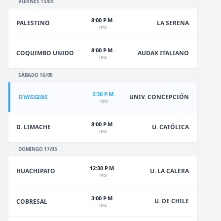
VIERNES 15/05
8:00 P.M.
PALESTINO
LA SERENA
HRS
8:00 P.M.
COQUIMBO UNIDO
AUDAX ITALIANO
HRS
SÁBADO 16/05
5:30 P.M.
O'HIGGINS
UNIV. CONCEPCIÓN
HRS
8:00 P.M.
D. LIMACHE
U. CATÓLICA
HRS
DOMINGO 17/05
12:30 P.M.
HUACHIPATO
U. LA CALERA
HRS
3:00 P.M.
U. DE CHILE
COBRESAL
HRS