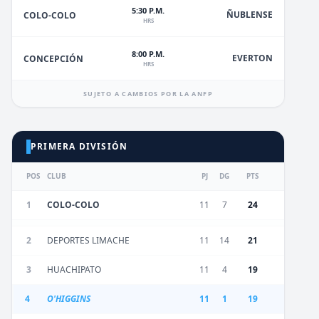
5:30 P.M.
ÑUBLENSE
COLO-COLO
HRS
8:00 P.M.
EVERTON
CONCEPCIÓN
HRS
SUJETO A CAMBIOS POR LA ANFP
PRIMERA DIVISIÓN
POS
CLUB
PJ
DG
PTS
1
COLO-COLO
11
7
24
2
DEPORTES LIMACHE
11
14
21
3
HUACHIPATO
11
4
19
4
O'HIGGINS
11
1
19