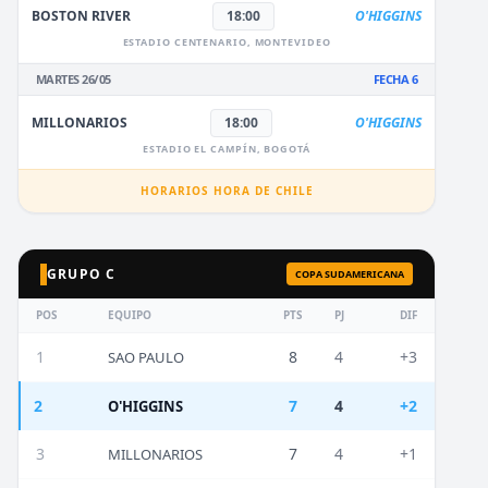
BOSTON RIVER
18:00
O'HIGGINS
ESTADIO CENTENARIO, MONTEVIDEO
MARTES 26/05
FECHA 6
MILLONARIOS
18:00
O'HIGGINS
ESTADIO EL CAMPÍN, BOGOTÁ
HORARIOS HORA DE CHILE
GRUPO C
COPA SUDAMERICANA
POS
EQUIPO
PTS
PJ
DIF
1
8
4
+3
SAO PAULO
2
7
4
+2
O'HIGGINS
3
7
4
+1
MILLONARIOS