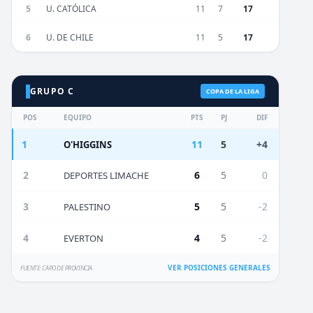
5
U. CATÓLICA
11
7
17
6
U. DE CHILE
11
5
17
GRUPO C
COPA DE LA LIGA
POS
EQUIPO
PTS
PJ
DIF
1
11
5
+4
O'HIGGINS
2
6
5
0
DEPORTES LIMACHE
3
5
5
-2
PALESTINO
4
4
5
-2
EVERTON
VER POSICIONES GENERALES
FUENTE: CAPO DE PROVINCIA