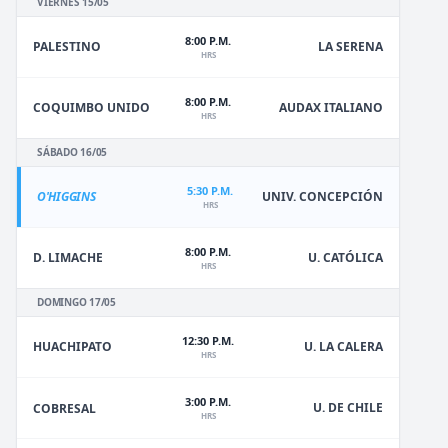
VIERNES 15/05
8:00 P.M.
PALESTINO
LA SERENA
HRS
8:00 P.M.
COQUIMBO UNIDO
AUDAX ITALIANO
HRS
SÁBADO 16/05
5:30 P.M.
O'HIGGINS
UNIV. CONCEPCIÓN
HRS
8:00 P.M.
D. LIMACHE
U. CATÓLICA
HRS
DOMINGO 17/05
12:30 P.M.
HUACHIPATO
U. LA CALERA
HRS
3:00 P.M.
U. DE CHILE
COBRESAL
HRS