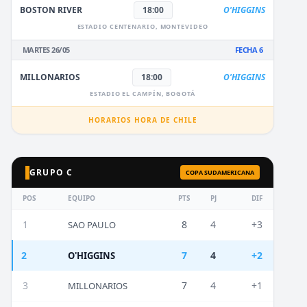
BOSTON RIVER
18:00
O'HIGGINS
ESTADIO CENTENARIO, MONTEVIDEO
MARTES 26/05
FECHA 6
MILLONARIOS
18:00
O'HIGGINS
ESTADIO EL CAMPÍN, BOGOTÁ
HORARIOS HORA DE CHILE
GRUPO C
COPA SUDAMERICANA
POS
EQUIPO
PTS
PJ
DIF
1
8
4
+3
SAO PAULO
2
7
4
+2
O'HIGGINS
3
7
4
+1
MILLONARIOS