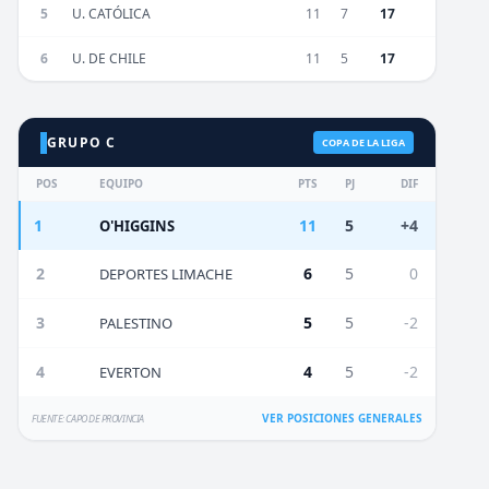
5
U. CATÓLICA
11
7
17
6
U. DE CHILE
11
5
17
GRUPO C
COPA DE LA LIGA
POS
EQUIPO
PTS
PJ
DIF
1
11
5
+4
O'HIGGINS
2
6
5
0
DEPORTES LIMACHE
3
5
5
-2
PALESTINO
4
4
5
-2
EVERTON
VER POSICIONES GENERALES
FUENTE: CAPO DE PROVINCIA