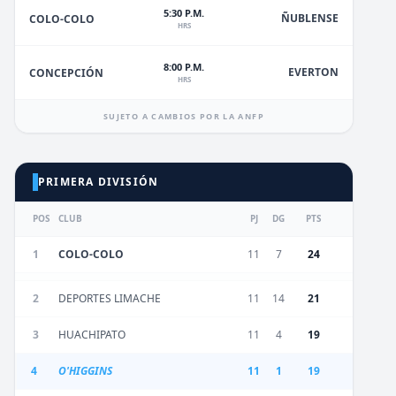
5:30 P.M.
ÑUBLENSE
COLO-COLO
HRS
8:00 P.M.
EVERTON
CONCEPCIÓN
HRS
SUJETO A CAMBIOS POR LA ANFP
PRIMERA DIVISIÓN
POS
CLUB
PJ
DG
PTS
1
COLO-COLO
11
7
24
2
DEPORTES LIMACHE
11
14
21
3
HUACHIPATO
11
4
19
4
O'HIGGINS
11
1
19